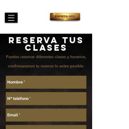
RESERVA TUS
CLASES
Puedes reservar diferentes clases y horarios,
confirmaremos tu reserva lo antes posible.