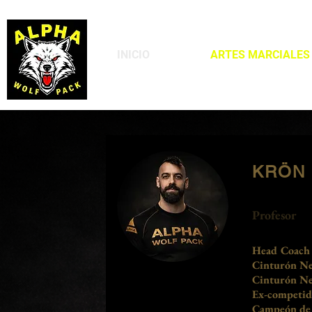
INICIO
ARTES MARCIALES
KRÖN
Profesor
Head Coach 
Cinturón Neg
Cinturón Ne
Ex-competid
Campeón de 