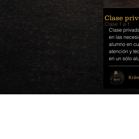
Clase pri
Clase 1 a 1.
Clase privada
en las neces
alumno en cu
atención y t
en un sólo a
Krön